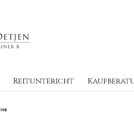
Reituntericht
Kaufberat
ine