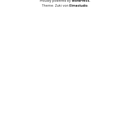
Proudly powered by
WordPress.
Theme: Zuki von
Elmastudio
.